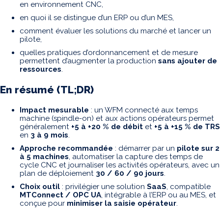
en environnement CNC,
en quoi il se distingue d’un ERP ou d’un MES,
comment évaluer les solutions du marché et lancer un
pilote,
quelles pratiques d’ordonnancement et de mesure
permettent d’augmenter la production
sans ajouter de
ressources
.
En résumé (TL;DR)
Impact mesurable
: un WFM connecté aux temps
machine (spindle-on) et aux actions opérateurs permet
généralement
+5 à +20 % de débit
et
+5 à +15 % de TRS
en
3 à 9 mois
.
Approche recommandée
: démarrer par un
pilote sur 2
à 5 machines
, automatiser la capture des temps de
cycle CNC et journaliser les activités opérateurs, avec un
plan de déploiement
30 / 60 / 90 jours
.
Choix outil
: privilégier une solution
SaaS
, compatible
MTConnect / OPC UA
, intégrable à l’ERP ou au MES, et
conçue pour
minimiser la saisie opérateur
.