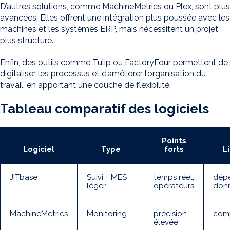
D’autres solutions, comme MachineMetrics ou Plex, sont plus
avancées. Elles offrent une intégration plus poussée avec les
machines et les systèmes ERP, mais nécessitent un projet
plus structuré.
Enfin, des outils comme Tulip ou FactoryFour permettent de
digitaliser les processus et d’améliorer l’organisation du
travail, en apportant une couche de flexibilité.
Tableau comparatif des logiciels
Points
Logiciel
Type
forts
L
JITbase
Suivi + MES
temps réel,
dép
léger
opérateurs
don
MachineMetrics
Monitoring
précision
comp
élevée