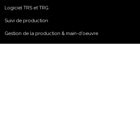
Logiciel TRS et TRG
Suivi de production
Gestion de la production & main-d'oeuvre
Plateforme Edge
Tarifs
Ressources
Téléchargement
Éducation
Retour sur investissement
Machines supportées