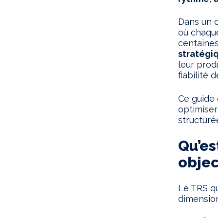
Dans un c
où chaque
centaines
stratégi
leur prod
fiabilité 
Ce guide
optimiser
structurée
Qu’es
objec
Le TRS qu
dimension