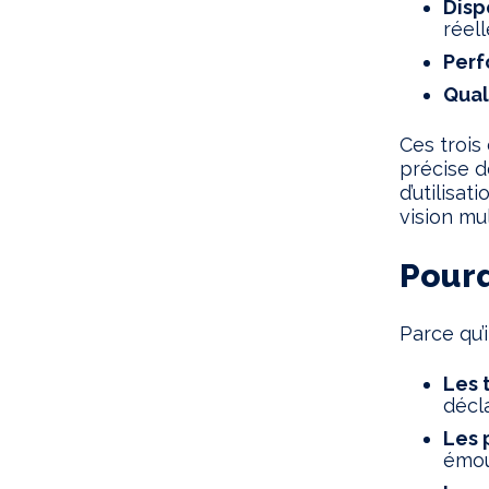
Disp
réel
Per
Qual
Ces trois
précise d
d’utilisa
vision mu
Pourq
Parce qu’i
Les 
décla
Les 
émou