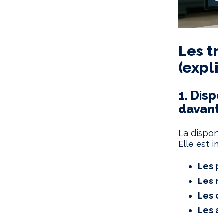
Les t
(expl
1. Disp
davan
La dispon
Elle est 
Les 
Les 
Les 
Les 