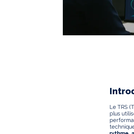
Intro
Le TRS (T
plus util
performan
technique 
rythme
,