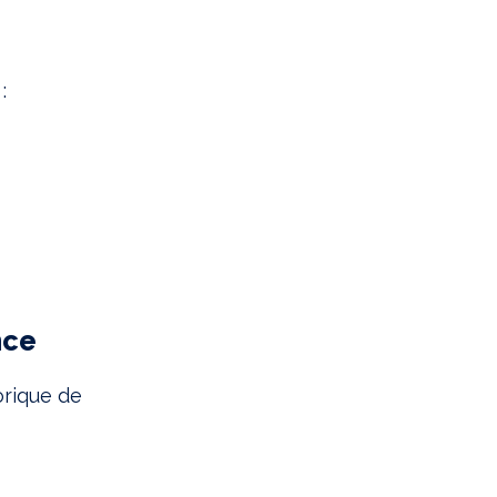
:
nce
orique de