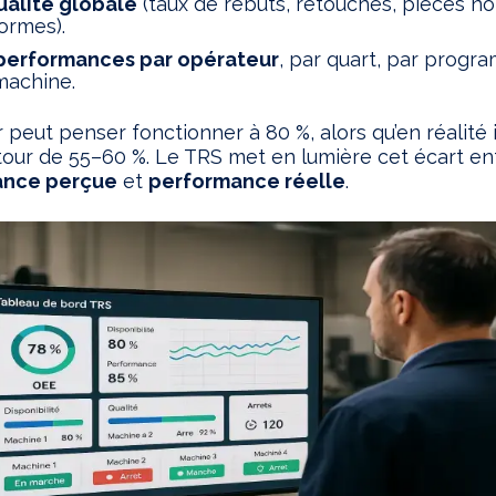
ualité globale
(taux de rebuts, retouches, pièces n
ormes).
performances par opérateur
, par quart, par progr
machine.
r peut penser fonctionner à 80 %, alors qu’en réalité i
tour de 55–60 %. Le TRS met en lumière cet écart en
ance perçue
et
performance réelle
.