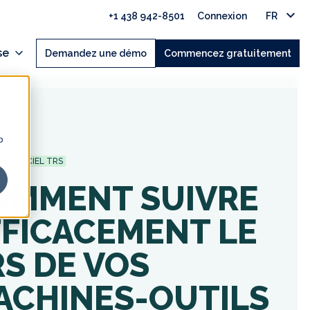
+1 438 942-8501
Connexion
FR
se
Demandez une démo
Commencez gratuitement
b
LOGICIEL TRS
OMMENT SUIVRE
FFICACEMENT LE
S DE VOS
ACHINES-OUTILS