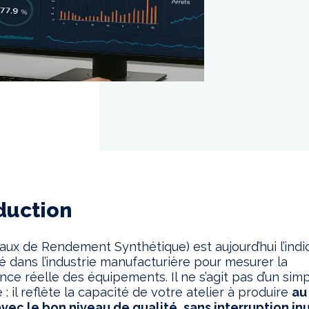
duction
aux de Rendement Synthétique) est aujourd’hui l’indi
isé dans l’industrie manufacturière pour mesurer la
ce réelle des équipements. Il ne s’agit pas d’un sim
: il reflète la capacité de votre atelier à produire
au
avec le bon niveau de qualité
,
sans interruption inu