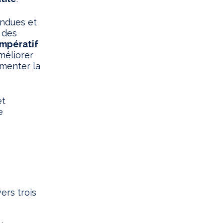
endues et
 des
impératif
méliorer
gmenter la
et
e
ers trois