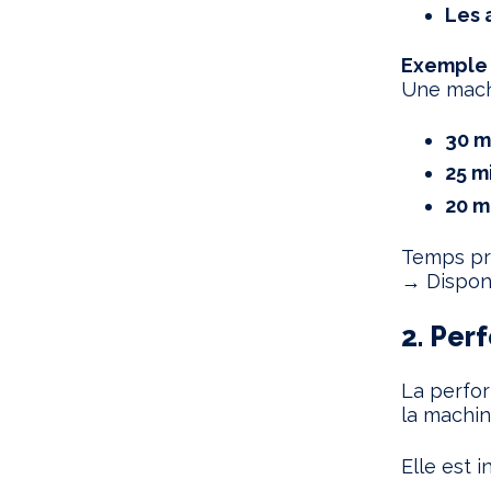
Les 
Exemple d
Une machi
30 m
25 m
20 m
Temps pro
→ Disponi
2. Per
La perfo
la machin
Elle est i