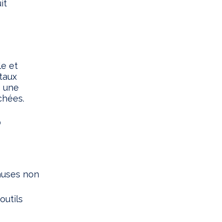
it
le et
 taux
e une
chées.
?
auses non
outils