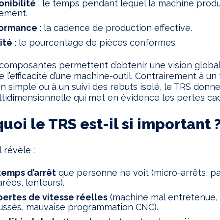
onibilité
: le temps pendant lequel la machine produ
lement.
formance
: la cadence de production effective.
ité
: le pourcentage de pièces conformes.
 composantes permettent d’obtenir une vision globa
e l’efficacité d’une machine-outil. Contrairement à un
tion simple ou à un suivi des rebuts isolé, le TRS donn
ltidimensionnelle qui met en évidence les pertes ca
uoi le TRS est-il si important 
l révèle :
temps d’arrêt
que personne ne voit (micro-arrêts, p
rées, lenteurs).
pertes de vitesse réelles
(machine mal entretenue, 
ssés, mauvaise programmation CNC).