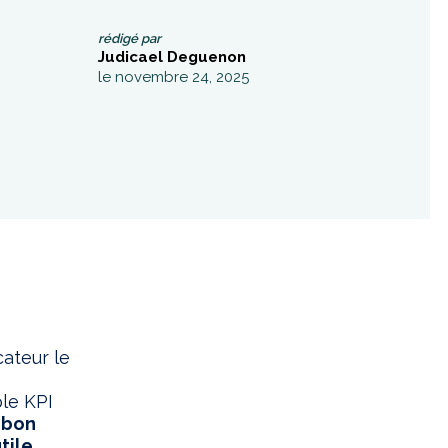
rédigé par
Judicael Deguenon
le novembre 24, 2025
cateur le
ple KPI
 bon
tile
.