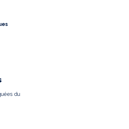
ques
s
quées du