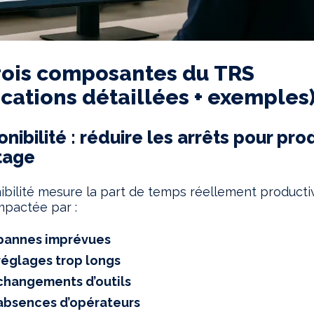
rois composantes du TRS
ications détaillées + exemples
onibilité : réduire les arrêts pour pro
tage
ibilité mesure la part de temps réellement producti
impactée par :
pannes imprévues
réglages trop longs
changements d’outils
absences d’opérateurs