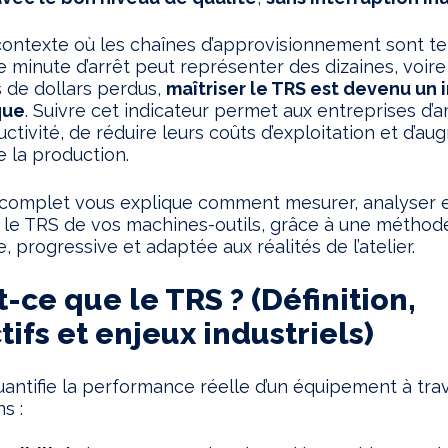
ontexte où les chaînes d’approvisionnement sont t
 minute d’arrêt peut représenter des dizaines, voire
 de dollars perdus,
maîtriser le TRS est devenu un 
que
. Suivre cet indicateur permet aux entreprises d’a
uctivité, de réduire leurs coûts d’exploitation et d’au
de la production.
 complet vous explique comment mesurer, analyser 
 le TRS de vos machines-outils, grâce à une méthod
, progressive et adaptée aux réalités de l’atelier.
t-ce que le TRS ? (Définition,
tifs et enjeux industriels)
antifie la performance réelle d’un équipement à trav
s :