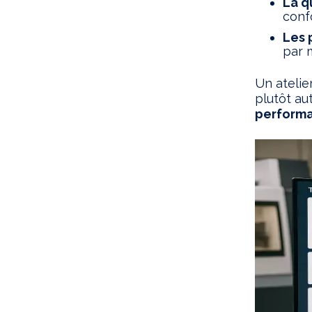
La q
conf
Les 
par 
Un atelie
plutôt au
perform