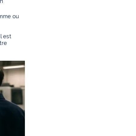
on
amme ou
l est
tre