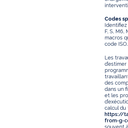
intervent
Codes sp
Identifi
F, S, M6,
macros q
code ISO.
Les trava
d’estimer
programm
travailla
des compr
dans un fi
et les pr
d’exécuti
calcul du
https://
from-g-c
souvent à