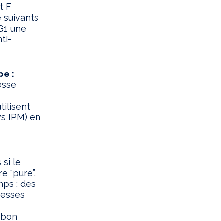
t F
 suivants
 G1 une
ti-
pe :
esse
s
tilisent
vs IPM) en
si le
e “pure”.
mps : des
tesses
n bon