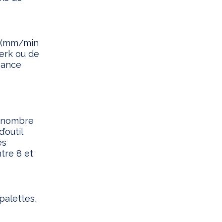
e (mm/min
jerk ou de
avance
s, nombre
’outil
es
tre 8 et
palettes,