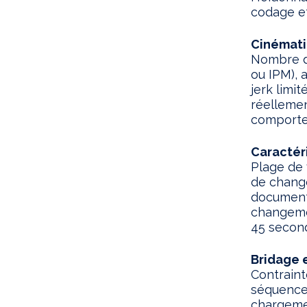
codage e
Cinématiq
Nombre d’
ou IPM), 
jerk limi
réellemen
comportem
Caractéri
Plage de 
de change
documenté
changemen
45 second
Bridage 
Contraint
séquence
chargeme