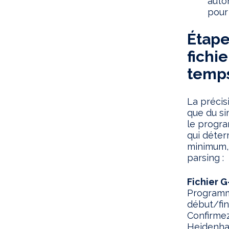
auto
pour 
Étape
fichie
temps
La précis
que du si
le progra
qui déter
minimum,
parsing :
Fichier G
Programme
début/fin
Confirmez
Heidenhai