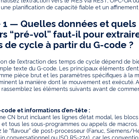
matisez l’extraction vers le MES via REST, OPC-UA o
une planification de capacité fiable et un affinement
 1 — Quelles données et quels
rs “pré-vol” faut-il pour extrair
 de cycle à partir du G-code ?
ion de l’extraction des temps de cycle dépend de bi
mple texte du G-code. Les principaux éléments d’en
mme pièce brut et les paramètres spécifiques à la 
minent la manière dont le mouvement est exécuté. 
 rassemblez les éléments suivants avant de commen
-code et informations d’en-tête :
 CN brut incluant les lignes d’état modal, les blocs
 et tous les sous-programmes ou appels de macros.
 le “flavour” de post-processeur (Fanuc, Siemens/H
n conversationnel ou ISO RS-274), car les conventi