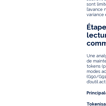
sont limi
l’avance 
variance 
Étape
lectu
comm
Une analy
de mainte
tokens (pa
modes ac
(G90/G91),
d’outil act
Principal
Tokenisat