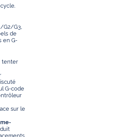
cycle.
1/G2/G3,
pels de
s en G-
 tenter
r
discuté
eul G-code
ontrôleur
ace sur le
ime-
duit
placements