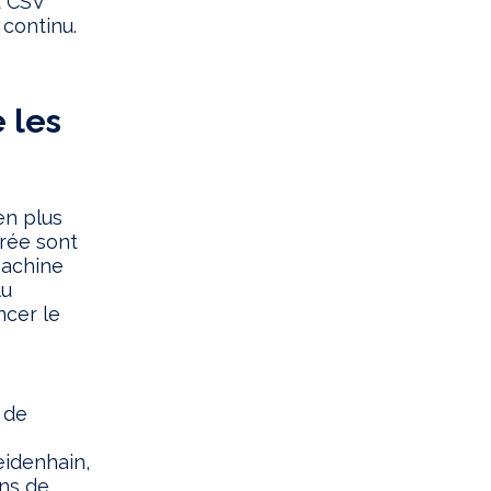
u CSV
 continu.
e les
en plus
trée sont
machine
Au
cer le
 de
eidenhain,
ons de