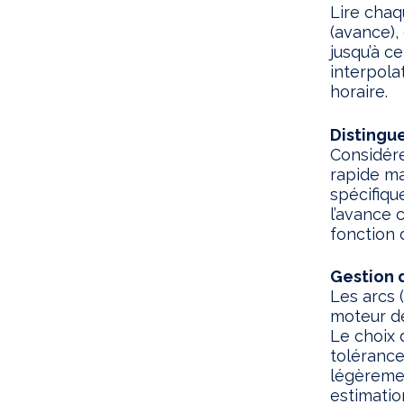
Lire chaqu
(avance),
jusqu’à c
interpola
horaire.
Distingu
Considér
rapide ma
spécifiqu
l’avance 
fonction 
Gestion d
Les arcs 
moteur de
Le choix 
tolérance
légèremen
estimatio