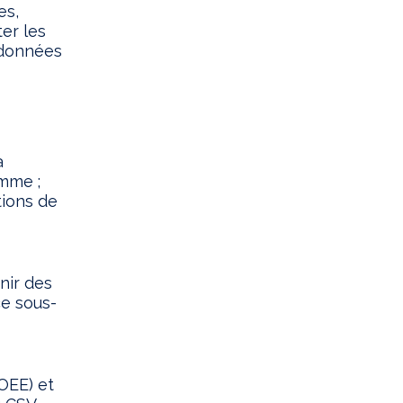
es,
er les
 données
a
amme ;
tions de
nir des
e sous-
OEE) et