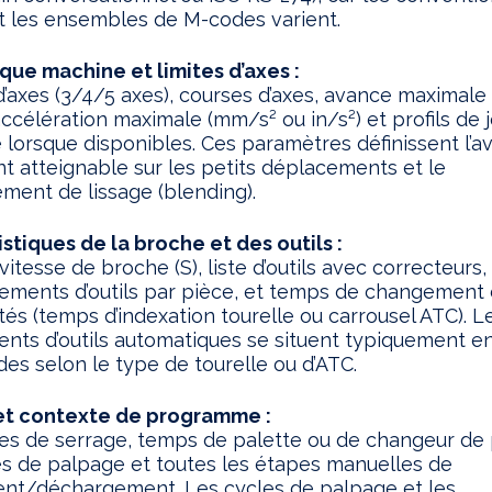
t les ensembles de M-codes varient.
ue machine et limites d’axes :
axes (3/4/5 axes), courses d’axes, avance maximal
accélération maximale (mm/s² ou in/s²) et profils de 
té lorsque disponibles. Ces paramètres définissent l’
t atteignable sur les petits déplacements et le
ent de lissage (blending).
stiques de la broche et des outils :
vitesse de broche (S), liste d’outils avec correcteur
ments d’outils par pièce, et temps de changement d
s (temps d’indexation tourelle ou carrousel ATC). L
ts d’outils automatiques se situent typiquement en
es selon le type de tourelle ou d’ATC.
et contexte de programme :
es de serrage, temps de palette ou de changeur de 
s de palpage et toutes les étapes manuelles de
nt/déchargement. Les cycles de palpage et les