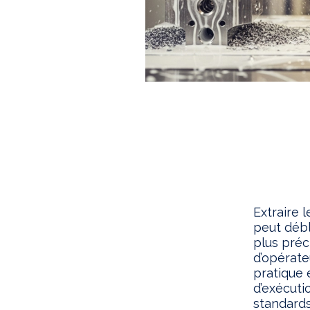
Extraire 
peut débl
plus préci
d’opérate
pratique 
d’exécuti
standards