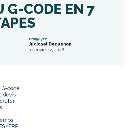
U G-CODE EN 7
TAPES
rédigé par
Judicael Deguenon
le janvier 12, 2026
u G-code
s devis
ecruter
s
 temps
MES/ERP.