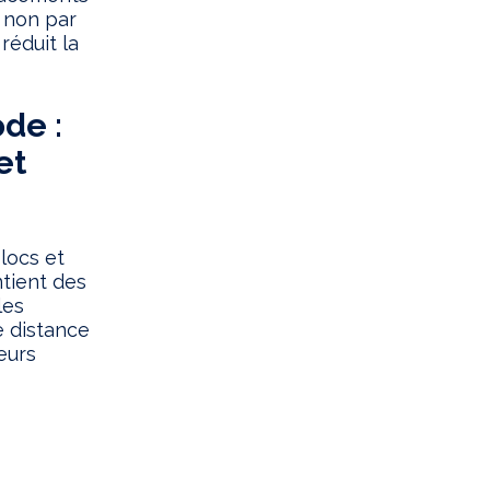
t non par
réduit la
de :
et
locs et
ntient des
les
 distance
teurs