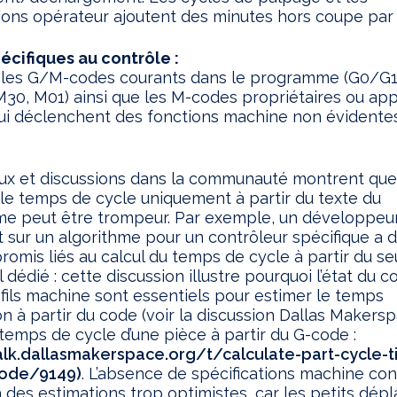
ions opérateur ajoutent des minutes hors coupe par 
écifiques au contrôle :
ez les G/M-codes courants dans le programme (G0/G
 M30, M01) ainsi que les M-codes propriétaires ou ap
ui déclenchent des fonctions machine non évidente
ux et discussions dans la communauté montrent que
 le temps de cycle uniquement à partir du texte du
e peut être trompeur. Par exemple, un développeu
nt sur un algorithme pour un contrôleur spécifique a 
omis liés au calcul du temps de cycle à partir du s
l dédié : cette discussion illustre pourquoi l’état du c
ofils machine sont essentiels pour estimer le temps
on à partir du code (voir la discussion Dallas Makersp
 temps de cycle d’une pièce à partir du G-code :
talk.dallasmakerspace.org/t/calculate-part-cycle-t
ode/9149)
. L’absence de spécifications machine con
 des estimations trop optimistes, car les petits dé