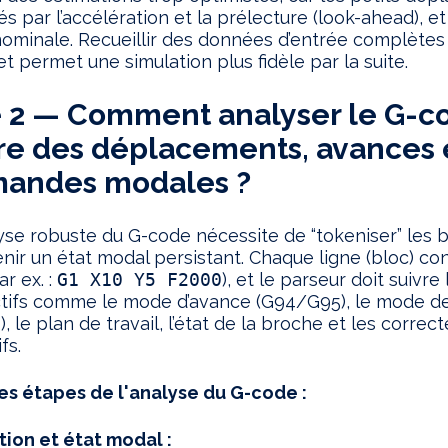
tés par l’accélération et la prélecture (look-ahead), e
nominale. Recueillir des données d’entrée complètes 
et permet une simulation plus fidèle par la suite.
 2 — Comment analyser le G-co
re des déplacements, avances 
andes modales ?
se robuste du G-code nécessite de “tokeniser” les b
nir un état modal persistant. Chaque ligne (bloc) co
r ex. :
G1 X10 Y5 F2000
), et le parseur doit suivre 
tifs comme le mode d’avance (G94/G95), le mode de
 le plan de travail, l’état de la broche et les correc
ifs.
es étapes de l'analyse du G-code :
ion et état modal :