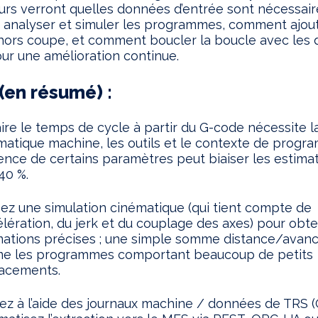
urs verront quelles données d’entrée sont nécessair
analyser et simuler les programmes, comment ajout
 hors coupe, et comment boucler la boucle avec les
our une amélioration continue.
(en résumé) :
aire le temps de cycle à partir du G-code nécessite l
matique machine, les outils et le contexte de progr
sence de certains paramètres peut biaiser les estima
40 %.
isez une simulation cinématique (qui tient compte de
célération, du jerk et du couplage des axes) pour obte
mations précises ; une simple somme distance/avanc
me les programmes comportant beaucoup de petits
acements.
dez à l’aide des journaux machine / données de TRS (