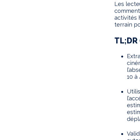
Les lecte
comment 
activités
terrain p
TL;DR 
Extr
ciné
l’ab
10 à 
Util
l’ac
esti
esti
dépl
Vali