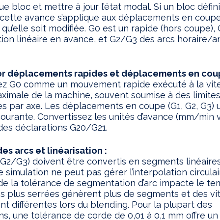
e bloc et mettre à jour l’état modal. Si un bloc défini
 cette avance s’applique aux déplacements en coupe
e qu’elle soit modifiée. G0 est un rapide (hors coupe),
tion linéaire en avance, et G2/G3 des arcs horaire/an
er déplacements rapides et déplacements en cou
ez G0 comme un mouvement rapide exécuté à la vit
ximale de la machine, souvent soumise à des limite
es par axe. Les déplacements en coupe (G1, G2, G3) u
courante. Convertissez les unités d’avance (mm/min 
des déclarations G20/G21.
es arcs et linéarisation :
(G2/G3) doivent être convertis en segments linéaires 
 simulation ne peut pas gérer l’interpolation circulair
de la tolérance de segmentation d’arc impacte le te
s plus serrées génèrent plus de segments et des vi
t différentes lors du blending. Pour la plupart des
ns, une tolérance de corde de 0,01 à 0,1 mm offre u