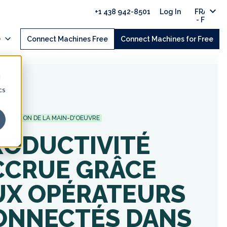
+1 438 942-8501
Log In
FRANÇAI
- FRANC
e
Connect Machines Free
Connect Machines for Free
d
cs
GESTION DE LA MAIN-D'OEUVRE
RODUCTIVITÉ
CCRUE GRÂCE
UX OPÉRATEURS
ONNECTÉS DANS