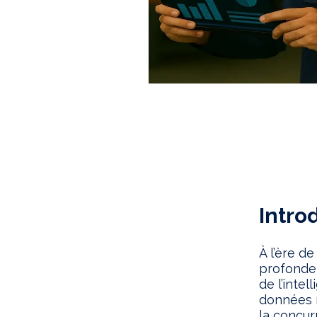
Intro
À l’ère d
profonde 
de l’intel
données r
la concur