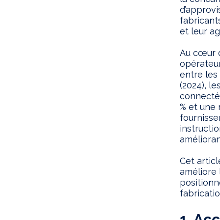
d’approvi
fabricant
et leur agi
Au cœur d
opérateu
entre les
(2024), l
connectés
% et une 
fournisse
instructi
amélioran
Cet artic
améliore 
positionn
fabricatio
1. Ac