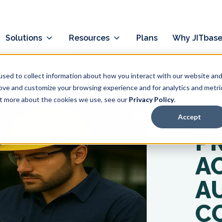
Solutions
Resources
Plans
Why JITbas
sed to collect information about how you interact with our website an
rove and customize your browsing experience and for analytics and metri
out more about the cookies we use, see our
Privacy Policy
.
BLOG
Accept
P
A
A
C