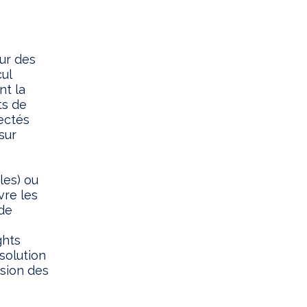
ur des
cul
nt la
ts de
ectés
sur
les) ou
vre les
 de
ghts
solution
ision des