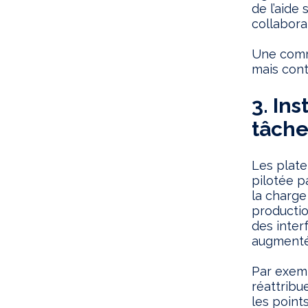
de l’aide
collabora
Une commu
mais cont
3. In
tâche
Les plate
pilotée pa
la charge 
productio
des inter
augmentée
Par exemp
réattribu
les points