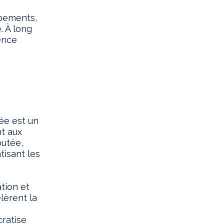
ipements,
. À long
ience
iée est un
t aux
outée,
tisant les
tion et
lèrent la
ratise