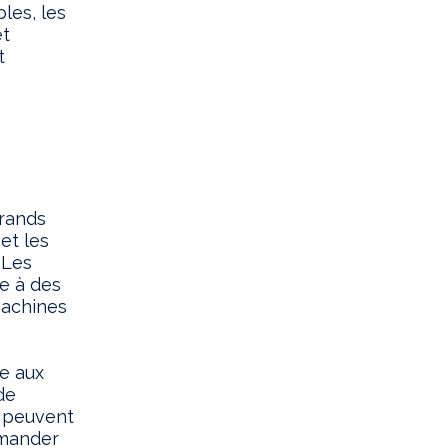
les, les
et
t
grands
 et les
 Les
e à des
machines
e aux
de
s peuvent
emander