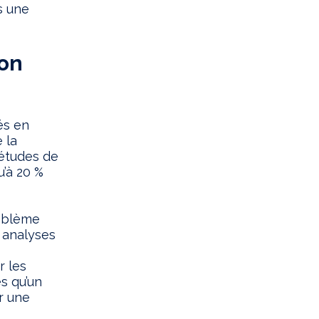
s une
ion
és en
 la
 études de
’à 20 %
roblème
 analyses
r les
ès qu’un
er une