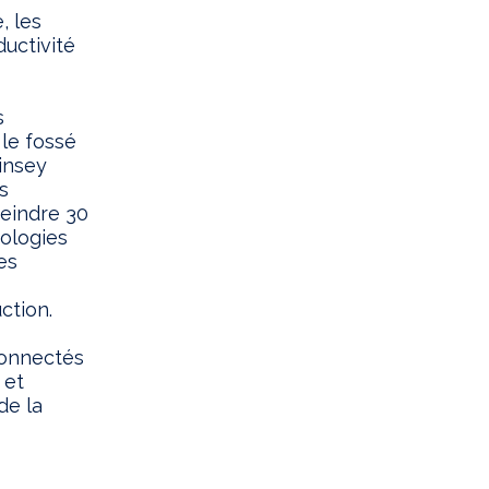
, les
uctivité
s
le fossé
insey
s
teindre 30
nologies
es
ction.
connectés
 et
de la