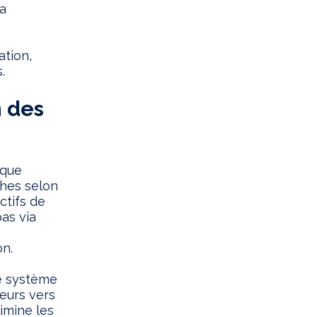
la
ation,
.
n des
ique
âches selon
ctifs de
pas via
on.
le système
eurs vers
limine les