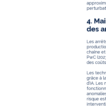
approxima
perturbat
4. Ma
des a
Les arrêt
productio
chaîne et
PwC (2023
des coûts
Les techn
grâce à l
d’IA. Les
fonctionn
anomalies
risque es
intervent