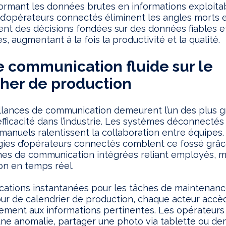
ormant les données brutes en informations exploitab
 d’opérateurs connectés éliminent les angles morts 
ent des décisions fondées sur des données fiables e
s, augmentant à la fois la productivité et la qualité.
e communication fluide sur le
her de production
llances de communication demeurent l’un des plus 
’efficacité dans l’industrie. Les systèmes déconnectés
manuels ralentissent la collaboration entre équipes.
ies d’opérateurs connectés comblent ce fossé grâc
mes de communication intégrées reliant employés, 
ion en temps réel.
ications instantanées pour les tâches de maintenanc
our de calendrier de production, chaque acteur accè
ement aux informations pertinentes. Les opérateur
une anomalie, partager une photo via tablette ou d