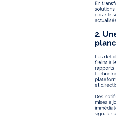
En transf
solutions
garantiss
actualisée
2. Un
planc
Les défai
freins à l
rapports 
technolog
platefor
et direct
Des notif
mises à j
immédiat
signaler 