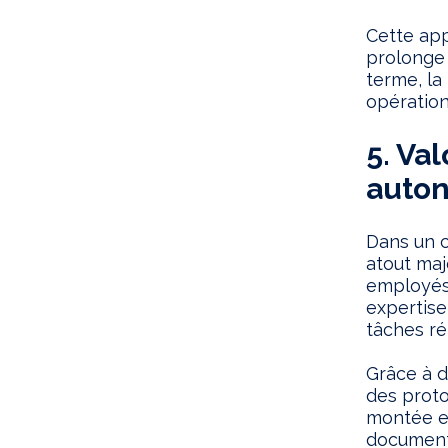
Cette app
prolonge 
terme, la
opération
5. Va
auton
Dans un c
atout maj
employés 
expertise
tâches ré
Grâce à d
des proto
montée e
documenta