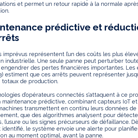
tions et permet un retour rapide à la normale aprè
ion.
intenance prédictive et réduct
rrêts
s imprévus représentent l’un des coûts les plus élev
n industrielle. Une seule panne peut perturber toute
 engendrer des pertes financières importantes. Les
) estiment que ces arrêts peuvent représenter jusqu
 totaux de production.
ologies d’opérateurs connectés s’attaquent à ce p
a maintenance prédictive, combinant capteurs IoT et
 machines transmettent en continu leurs données de
ement, que des algorithmes analysent pour détecte
, l’usure ou les signes précurseurs de défaillance. D
t identifié, le système envoie une alerte pour planifi
ion au moment optimal, avant la panne.