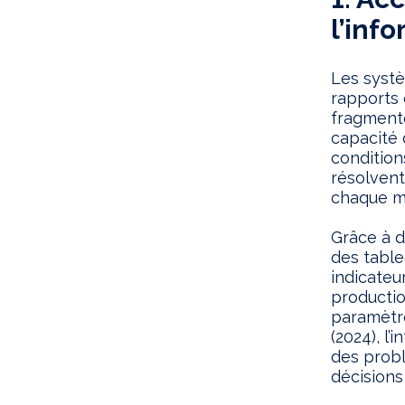
l’inf
Les systè
rapports 
fragmenté
capacité
condition
résolvent
chaque ma
Grâce à d
des table
indicateu
productio
paramètre
(2024), l
des probl
décisions