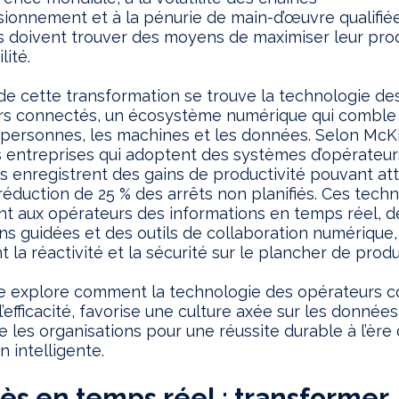
sionnement et à la pénurie de main-d’œuvre qualifiée
s doivent trouver des moyens de maximiser leur prod
lité.
e cette transformation se trouve la technologie de
rs connectés, un écosystème numérique qui comble 
 personnes, les machines et les données. Selon McK
es entreprises qui adoptent des systèmes d’opérateur
 enregistrent des gains de productivité pouvant at
réduction de 25 % des arrêts non planifiés. Ces tech
nt aux opérateurs des informations en temps réel, d
ons guidées et des outils de collaboration numérique,
t la réactivité et la sécurité sur le plancher de produ
le explore comment la technologie des opérateurs 
l’efficacité, favorise une culture axée sur les données
e les organisations pour une réussite durable à l’ère 
n intelligente.
cès en temps réel : transformer