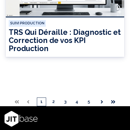
SUIVI PRODUCTION
TRS Qui Déraille : Diagnostic et
Correction de vos KPI
Production
1
2
3
4
5
Premier
Précédent
Suivant
Dernier